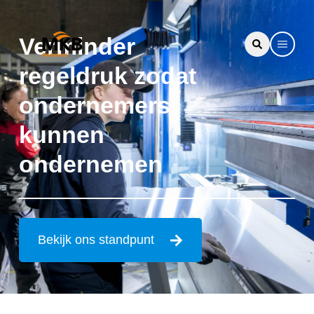
Verminder
regeldruk zodat
ondernemers
kunnen
ondernemen
Bekijk ons standpunt