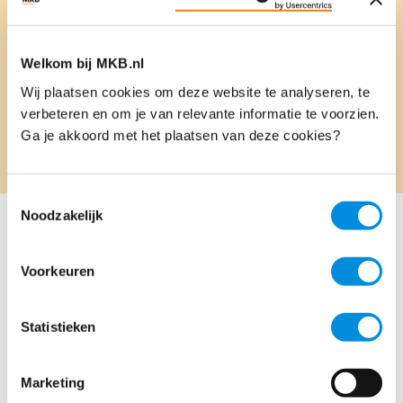
Onze voorzitter
Onze aanpak
Welkom bij MKB.nl
Onze standpunten
Wij plaatsen cookies om deze website te analyseren, te
Brieven
verbeteren en om je van relevante informatie te voorzien.
Ga je akkoord met het plaatsen van deze cookies?
Projecten
Toestemmingsselectie
Noodzakelijk
Voorkeuren
Statistieken
Marketing