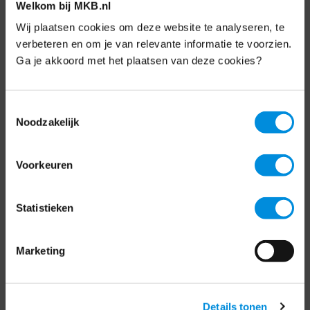
Welkom bij MKB.nl
Nieuwsbrief
Wij plaatsen cookies om deze website te analyseren, te
verbeteren en om je van relevante informatie te voorzien.
Elke week hét nieuws dat ondernemers raakt.
Schrijf je nu in voor de MKB-Nederland
Ga je akkoord met het plaatsen van deze cookies?
nieuwsbrief.
Toestemmingsselectie
Schrijf je in
Noodzakelijk
Voorkeuren
Direct naar
Over ons
Statistieken
Contact
Marketing
Bezuidenhoutseweg 12
2594 AV Den Haag
Details tonen