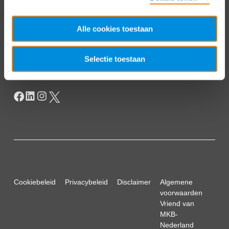
T
+31 70 349 03 49
Postbus 93002
Alle cookies toestaan
2509 AA Den Haag
Selectie toestaan
Cookiebeleid
Privacybeleid
Disclaimer
Algemene
voorwaarden
Vriend van
MKB-
Nederland