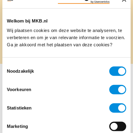
Onze voorzitter
Onze aanpak
Welkom bij MKB.nl
Onze standpunten
Wij plaatsen cookies om deze website te analyseren, te
Brieven
verbeteren en om je van relevante informatie te voorzien.
Ga je akkoord met het plaatsen van deze cookies?
Projecten
Toestemmingsselectie
Noodzakelijk
Voorkeuren
Statistieken
Marketing