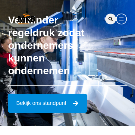
Verminder
regeldruk zodat
ondernemers
kunnen
ondernemen
Bekijk ons standpunt