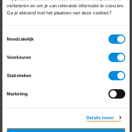
Schrijf je nu in voor de MKB-Nederland
verbeteren en om je van relevante informatie te voorzien.
nieuwsbrief.
Ga je akkoord met het plaatsen van deze cookies?
Schrijf je in
Toestemmingsselectie
Noodzakelijk
Direct naar
Voorkeuren
Over ons
Statistieken
Contact
Bezuidenhoutseweg 12
Marketing
2594 AV Den Haag
T
+31 70 349 03 49
Details tonen
Postbus 93002
2509 AA Den Haag