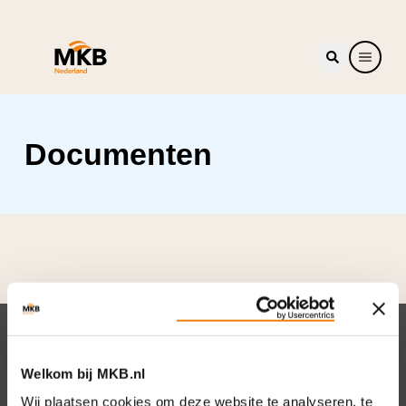
Documenten
Nieuwsbrief
Welkom bij MKB.nl
Elke week hét nieuws dat ondernemers raakt.
Wij plaatsen cookies om deze website te analyseren, te