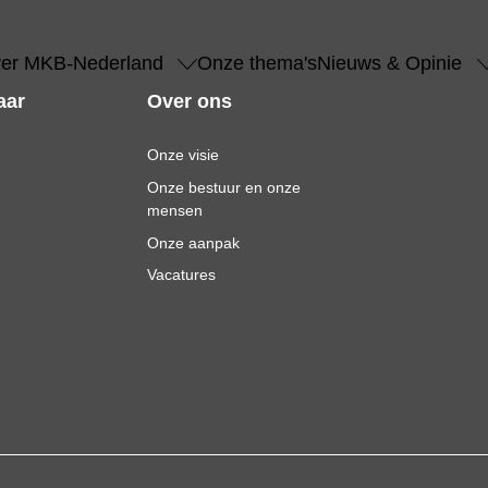
er MKB-Nederland
Onze thema's
Nieuws & Opinie
aar
Over ons
Onze visie
Onze bestuur en onze
mensen
Onze aanpak
Vacatures