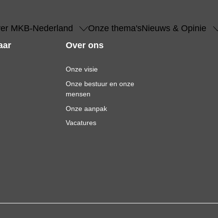
er MKB-Nederland
Onze thema's
Nieuws & Opinie
aar
Over ons
Onze visie
Onze bestuur en onze
mensen
Onze aanpak
Vacatures