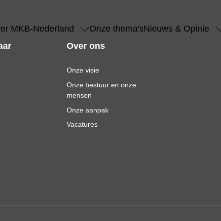
er MKB-Nederland
Onze thema's
Nieuws & Opinie
aar
Over ons
Onze visie
Onze bestuur en onze
mensen
Onze aanpak
Vacatures