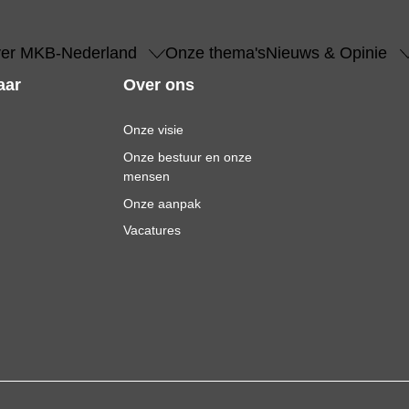
er MKB-Nederland
Onze thema's
Nieuws & Opinie
aar
Over ons
Onze visie
Onze bestuur en onze
mensen
Onze aanpak
Vacatures