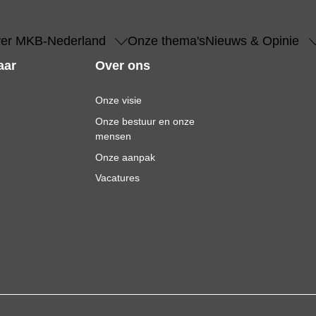
er MKB-Nederland
Onze thema's
Nieuws & Opinie
aar
Over ons
Onze visie
Onze bestuur en onze
mensen
Onze aanpak
Vacatures