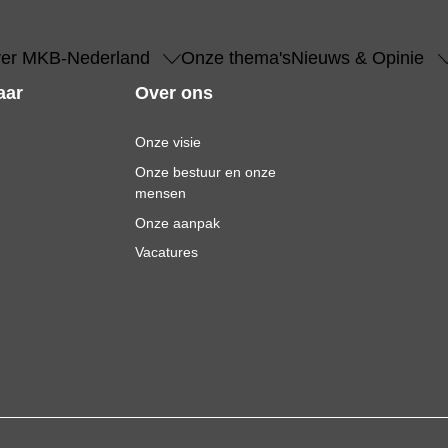
er MKB-Nederland
Onze thema's
Nieuws & Opinie
aar
Over ons
Onze visie
Onze bestuur en onze
mensen
Onze aanpak
Vacatures