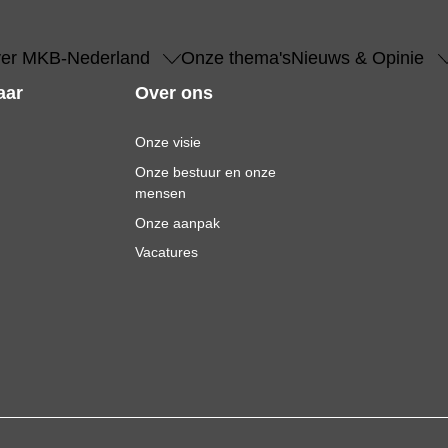
er MKB-Nederland
Onze thema's
Nieuws & Opinie
aar
Over ons
Onze visie
Onze bestuur en onze
mensen
Onze aanpak
Vacatures