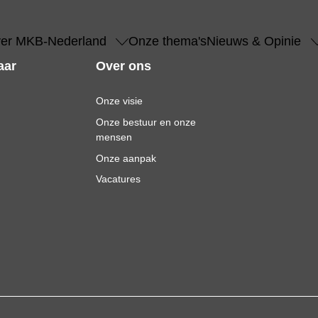
er MKB-Nederland
Onze thema's
Nieuws & Opinie
aar
Over ons
Onze visie
Onze bestuur en onze
mensen
Onze aanpak
Vacatures