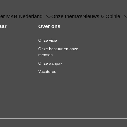
er MKB-Nederland
Onze thema's
Nieuws & Opinie
aar
Over ons
Onze visie
Onze bestuur en onze
mensen
Onze aanpak
Vacatures