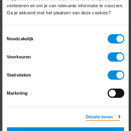
Schrijf je nu in voor de MKB-Nederland
verbeteren en om je van relevante informatie te voorzien.
nieuwsbrief.
Ga je akkoord met het plaatsen van deze cookies?
Schrijf je in
Toestemmingsselectie
Noodzakelijk
Direct naar
Voorkeuren
Over ons
Statistieken
Contact
Bezuidenhoutseweg 12
Marketing
2594 AV Den Haag
T
+31 70 349 03 49
Details tonen
Postbus 93002
2509 AA Den Haag