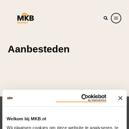
Aanbesteden
Nieuwsbrief
Welkom bij MKB.nl
Elke week hét nieuws dat ondernemers raakt.
Wij plaatsen cookies om deze website te analyseren, te