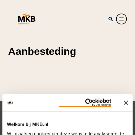
Aanbesteding
Nieuwsbrief
Welkom bij MKB.nl
Elke week hét nieuws dat ondernemers raakt.
Wij plaatsen cookies om deze website te analyseren, te