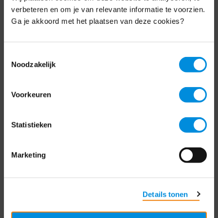
Schrijf je nu in voor de MKB-Nederland
verbeteren en om je van relevante informatie te voorzien.
nieuwsbrief.
Ga je akkoord met het plaatsen van deze cookies?
Schrijf je in
Toestemmingsselectie
Noodzakelijk
Direct naar
Voorkeuren
Over ons
Statistieken
Contact
Bezuidenhoutseweg 12
Marketing
2594 AV Den Haag
T
+31 70 349 03 49
Details tonen
Postbus 93002
2509 AA Den Haag