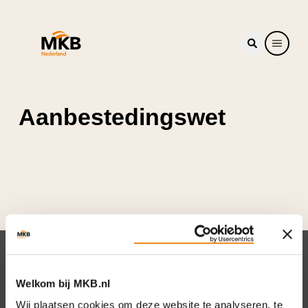
Aanbestedingswet
Nieuwsbrief
Welkom bij MKB.nl
Elke week hét nieuws dat ondernemers raakt.
Wij plaatsen cookies om deze website te analyseren, te