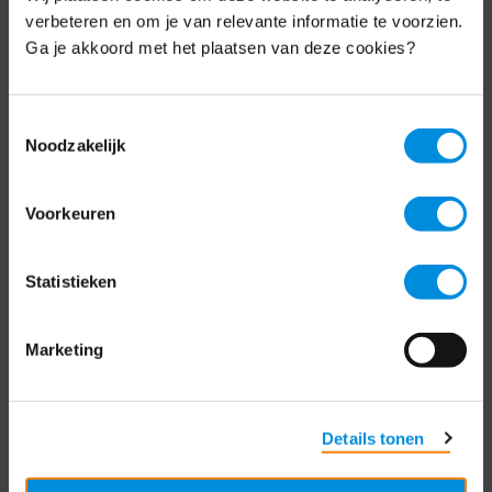
Schrijf je nu in voor de MKB-Nederland
verbeteren en om je van relevante informatie te voorzien.
nieuwsbrief.
Ga je akkoord met het plaatsen van deze cookies?
Schrijf je in
Toestemmingsselectie
Noodzakelijk
Direct naar
Voorkeuren
Over ons
Statistieken
Contact
Bezuidenhoutseweg 12
Marketing
2594 AV Den Haag
T
+31 70 349 03 49
Details tonen
Postbus 93002
2509 AA Den Haag