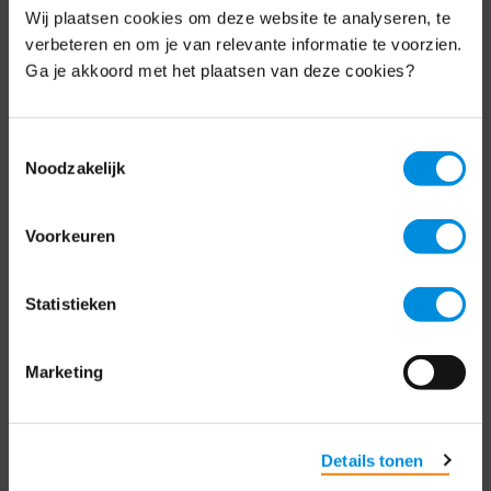
Wij plaatsen cookies om deze website te analyseren, te
Elke week hét nieuws dat ondernemers raakt.
verbeteren en om je van relevante informatie te voorzien.
Schrijf je nu in voor de MKB-Nederland
nieuwsbrief.
Ga je akkoord met het plaatsen van deze cookies?
Schrijf je in
Toestemmingsselectie
Noodzakelijk
Direct naar
Voorkeuren
Over ons
Statistieken
Contact
Marketing
Bezuidenhoutseweg 12
2594 AV Den Haag
T
+31 70 349 03 49
Details tonen