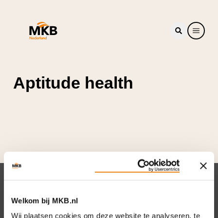
Aptitude health
Nieuwsbrief
Welkom bij MKB.nl
Elke week hét nieuws dat ondernemers raakt.
Wij plaatsen cookies om deze website te analyseren, te