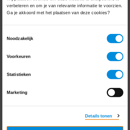
Schrijf je nu in voor de MKB-Nederland
verbeteren en om je van relevante informatie te voorzien.
nieuwsbrief.
Ga je akkoord met het plaatsen van deze cookies?
Schrijf je in
Toestemmingsselectie
Noodzakelijk
Direct naar
Voorkeuren
Over ons
Statistieken
Contact
Bezuidenhoutseweg 12
Marketing
2594 AV Den Haag
T
+31 70 349 03 49
Details tonen
Postbus 93002
2509 AA Den Haag