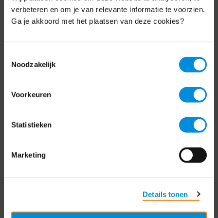
Schrijf je nu in voor de MKB-Nederland
verbeteren en om je van relevante informatie te voorzien.
nieuwsbrief.
Ga je akkoord met het plaatsen van deze cookies?
Schrijf je in
Toestemmingsselectie
Noodzakelijk
Direct naar
Voorkeuren
Over ons
Statistieken
Contact
Bezuidenhoutseweg 12
Marketing
2594 AV Den Haag
T
+31 70 349 03 49
Details tonen
Postbus 93002
2509 AA Den Haag