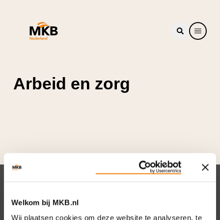
Arbeid en zorg
Nieuwsbrief
Welkom bij MKB.nl
Elke week hét nieuws dat ondernemers raakt.
Wij plaatsen cookies om deze website te analyseren, te