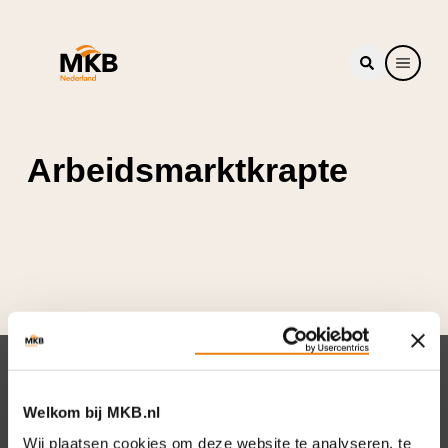
Arbeidsmarktkrapte
Nieuwsbrief
Welkom bij MKB.nl
Elke week hét nieuws dat ondernemers raakt.
Wij plaatsen cookies om deze website te analyseren, te