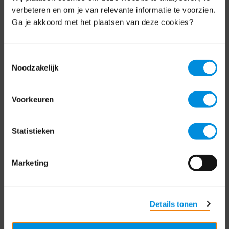
Schrijf je nu in voor de MKB-Nederland
verbeteren en om je van relevante informatie te voorzien.
nieuwsbrief.
Ga je akkoord met het plaatsen van deze cookies?
Schrijf je in
Toestemmingsselectie
Noodzakelijk
Direct naar
Voorkeuren
Over ons
Statistieken
Contact
Bezuidenhoutseweg 12
Marketing
2594 AV Den Haag
T
+31 70 349 03 49
Details tonen
Postbus 93002
2509 AA Den Haag