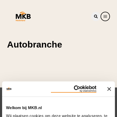
Autobranche
Nieuwsbrief
Welkom bij MKB.nl
Elke week hét nieuws dat ondernemers raakt.
Wij plaatsen cookies om deze website te analyseren, te