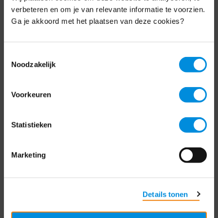
Schrijf je nu in voor de MKB-Nederland
verbeteren en om je van relevante informatie te voorzien.
nieuwsbrief.
Ga je akkoord met het plaatsen van deze cookies?
Schrijf je in
Toestemmingsselectie
Noodzakelijk
Direct naar
Voorkeuren
Over ons
Statistieken
Contact
Bezuidenhoutseweg 12
Marketing
2594 AV Den Haag
T
+31 70 349 03 49
Details tonen
Postbus 93002
2509 AA Den Haag