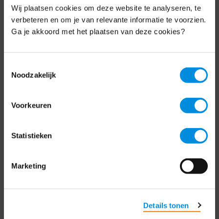
Wij plaatsen cookies om deze website te analyseren, te
Elke week hét nieuws dat ondernemers raakt.
verbeteren en om je van relevante informatie te voorzien.
Schrijf je nu in voor de MKB-Nederland
nieuwsbrief.
Ga je akkoord met het plaatsen van deze cookies?
Schrijf je in
Toestemmingsselectie
Noodzakelijk
Direct naar
Voorkeuren
Over ons
Statistieken
Contact
Marketing
Bezuidenhoutseweg 12
2594 AV Den Haag
T
+31 70 349 03 49
Details tonen