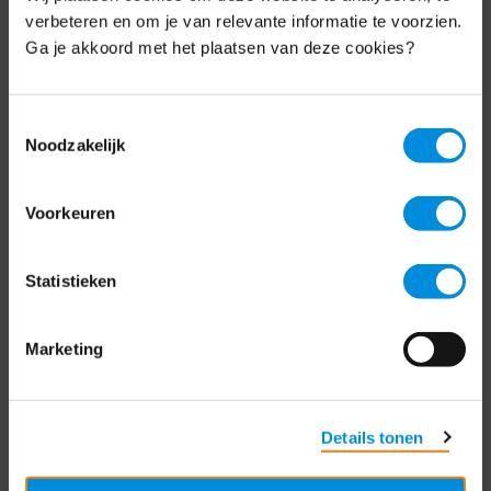
Schrijf je nu in voor de MKB-Nederland
verbeteren en om je van relevante informatie te voorzien.
nieuwsbrief.
Ga je akkoord met het plaatsen van deze cookies?
Schrijf je in
Toestemmingsselectie
Noodzakelijk
Direct naar
Voorkeuren
Over ons
Statistieken
Contact
Bezuidenhoutseweg 12
Marketing
2594 AV Den Haag
T
+31 70 349 03 49
Details tonen
Postbus 93002
2509 AA Den Haag