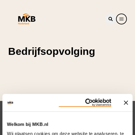
Bedrijfsopvolging
Nieuwsbrief
Welkom bij MKB.nl
Elke week hét nieuws dat ondernemers raakt.
Wij plaatsen cookies om deze website te analyseren, te