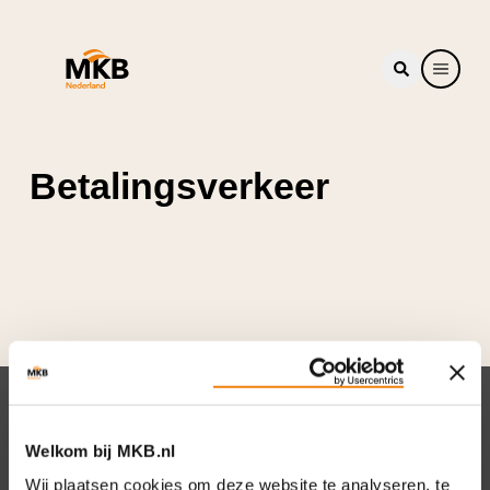
Betalingsverkeer
Nieuwsbrief
Welkom bij MKB.nl
Elke week hét nieuws dat ondernemers raakt.
Wij plaatsen cookies om deze website te analyseren, te