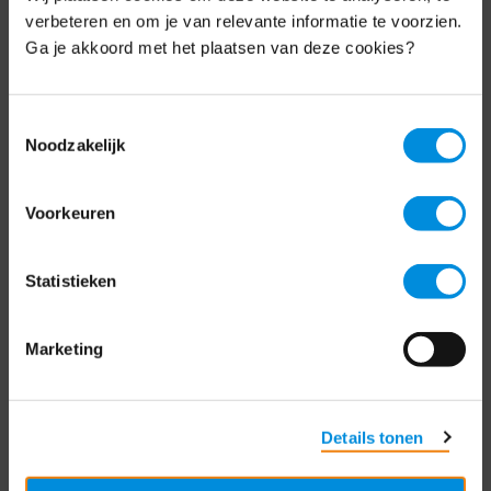
Schrijf je nu in voor de MKB-Nederland
verbeteren en om je van relevante informatie te voorzien.
nieuwsbrief.
Ga je akkoord met het plaatsen van deze cookies?
Schrijf je in
Toestemmingsselectie
Noodzakelijk
Direct naar
Voorkeuren
Over ons
Statistieken
Contact
Bezuidenhoutseweg 12
Marketing
2594 AV Den Haag
T
+31 70 349 03 49
Details tonen
Postbus 93002
2509 AA Den Haag