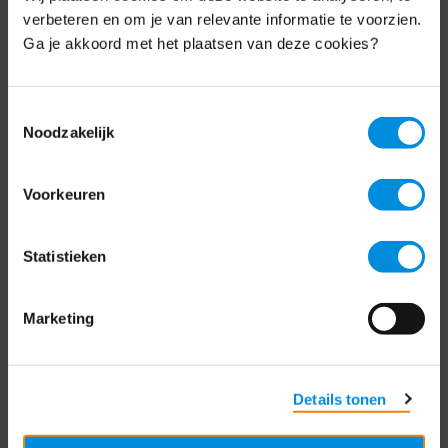
Schrijf je nu in voor de MKB-Nederland
verbeteren en om je van relevante informatie te voorzien.
nieuwsbrief.
Ga je akkoord met het plaatsen van deze cookies?
Schrijf je in
Toestemmingsselectie
Noodzakelijk
Direct naar
Voorkeuren
Over ons
Statistieken
Contact
Bezuidenhoutseweg 12
Marketing
2594 AV Den Haag
T
+31 70 349 03 49
Details tonen
Postbus 93002
2509 AA Den Haag