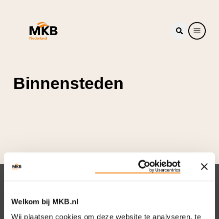
Binnensteden
Nieuwsbrief
Welkom bij MKB.nl
Elke week hét nieuws dat ondernemers raakt.
Wij plaatsen cookies om deze website te analyseren, te