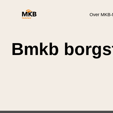
Over MKB-
Bmkb borgst