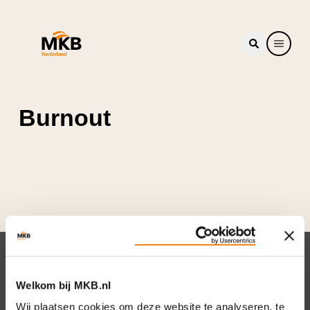
Burnout
Nieuwsbrief
Welkom bij MKB.nl
Elke week hét nieuws dat ondernemers raakt.
Wij plaatsen cookies om deze website te analyseren, te