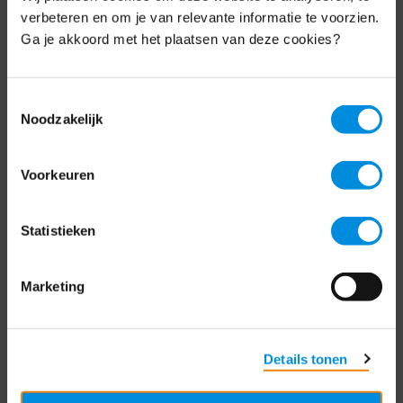
Schrijf je nu in voor de MKB-Nederland
verbeteren en om je van relevante informatie te voorzien.
nieuwsbrief.
Ga je akkoord met het plaatsen van deze cookies?
Schrijf je in
Toestemmingsselectie
Noodzakelijk
Direct naar
Voorkeuren
Over ons
Statistieken
Contact
Bezuidenhoutseweg 12
Marketing
2594 AV Den Haag
T
+31 70 349 03 49
Details tonen
Postbus 93002
2509 AA Den Haag