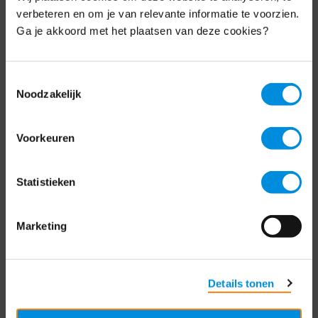
Schrijf je nu in voor de MKB-Nederland
verbeteren en om je van relevante informatie te voorzien.
nieuwsbrief.
Ga je akkoord met het plaatsen van deze cookies?
Schrijf je in
Toestemmingsselectie
Noodzakelijk
Direct naar
Voorkeuren
Over ons
Statistieken
Contact
Bezuidenhoutseweg 12
Marketing
2594 AV Den Haag
T
+31 70 349 03 49
Details tonen
Postbus 93002
2509 AA Den Haag