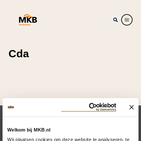
Cda
Nieuwsbrief
Welkom bij MKB.nl
Elke week hét nieuws dat ondernemers raakt.
Wij plaatsen cookies om deze website te analyseren, te