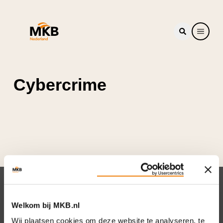
Cybercrime
Nieuwsbrief
Welkom bij MKB.nl
Elke week hét nieuws dat ondernemers raakt.
Wij plaatsen cookies om deze website te analyseren, te