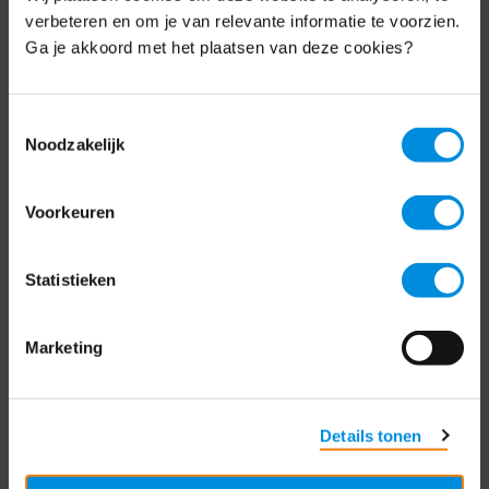
Schrijf je nu in voor de MKB-Nederland
verbeteren en om je van relevante informatie te voorzien.
nieuwsbrief.
Ga je akkoord met het plaatsen van deze cookies?
Schrijf je in
Toestemmingsselectie
Noodzakelijk
Direct naar
Voorkeuren
Over ons
Statistieken
Contact
Bezuidenhoutseweg 12
Marketing
2594 AV Den Haag
T
+31 70 349 03 49
Details tonen
Postbus 93002
2509 AA Den Haag