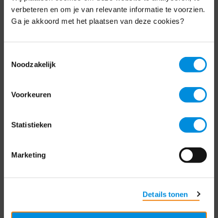
Schrijf je nu in voor de MKB-Nederland
verbeteren en om je van relevante informatie te voorzien.
nieuwsbrief.
Ga je akkoord met het plaatsen van deze cookies?
Schrijf je in
Toestemmingsselectie
Noodzakelijk
Direct naar
Voorkeuren
Over ons
Statistieken
Contact
Bezuidenhoutseweg 12
Marketing
2594 AV Den Haag
T
+31 70 349 03 49
Details tonen
Postbus 93002
2509 AA Den Haag