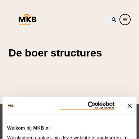
De boer structures
Nieuwsbrief
Welkom bij MKB.nl
Elke week hét nieuws dat ondernemers raakt.
Wij plaatsen cookies om deze website te analyseren, te