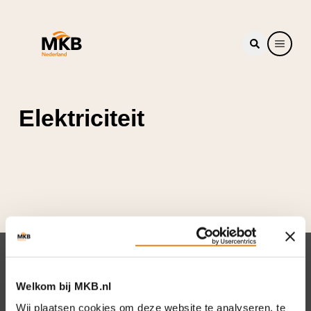
Elektriciteit
Nieuwsbrief
Welkom bij MKB.nl
Elke week hét nieuws dat ondernemers raakt.
Wij plaatsen cookies om deze website te analyseren, te