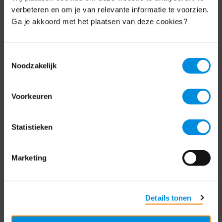
Schrijf je nu in voor de MKB-Nederland
verbeteren en om je van relevante informatie te voorzien.
nieuwsbrief.
Ga je akkoord met het plaatsen van deze cookies?
Schrijf je in
Toestemmingsselectie
Noodzakelijk
Direct naar
Voorkeuren
Over ons
Statistieken
Contact
Bezuidenhoutseweg 12
Marketing
2594 AV Den Haag
T
+31 70 349 03 49
Details tonen
Postbus 93002
2509 AA Den Haag