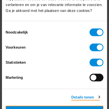
Schrijf je nu in voor de MKB-Nederland
verbeteren en om je van relevante informatie te voorzien.
nieuwsbrief.
Ga je akkoord met het plaatsen van deze cookies?
Schrijf je in
Toestemmingsselectie
Noodzakelijk
Direct naar
Voorkeuren
Over ons
Statistieken
Contact
Bezuidenhoutseweg 12
Marketing
2594 AV Den Haag
T
+31 70 349 03 49
Details tonen
Postbus 93002
2509 AA Den Haag