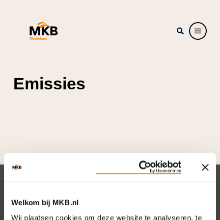
Emissies
Nieuwsbrief
Welkom bij MKB.nl
Elke week hét nieuws dat ondernemers raakt.
Wij plaatsen cookies om deze website te analyseren, te