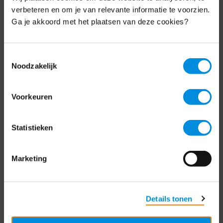
Schrijf je nu in voor de MKB-Nederland
verbeteren en om je van relevante informatie te voorzien.
nieuwsbrief.
Ga je akkoord met het plaatsen van deze cookies?
Schrijf je in
Toestemmingsselectie
Noodzakelijk
Direct naar
Voorkeuren
Over ons
Statistieken
Contact
Bezuidenhoutseweg 12
Marketing
2594 AV Den Haag
T
+31 70 349 03 49
Details tonen
Postbus 93002
2509 AA Den Haag