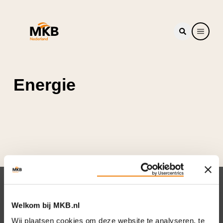
Energie
Nieuwsbrief
Welkom bij MKB.nl
Elke week hét nieuws dat ondernemers raakt.
Wij plaatsen cookies om deze website te analyseren, te