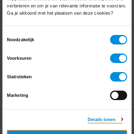
Schrijf je nu in voor de MKB-Nederland
verbeteren en om je van relevante informatie te voorzien.
nieuwsbrief.
Ga je akkoord met het plaatsen van deze cookies?
Schrijf je in
Toestemmingsselectie
Noodzakelijk
Direct naar
Voorkeuren
Over ons
Statistieken
Contact
Bezuidenhoutseweg 12
Marketing
2594 AV Den Haag
T
+31 70 349 03 49
Details tonen
Postbus 93002
2509 AA Den Haag