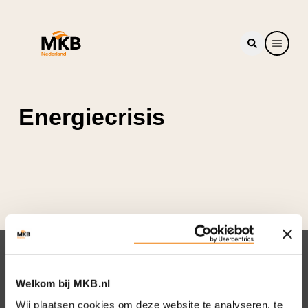
Energiecrisis
Nieuwsbrief
Welkom bij MKB.nl
Elke week hét nieuws dat ondernemers raakt.
Wij plaatsen cookies om deze website te analyseren, te