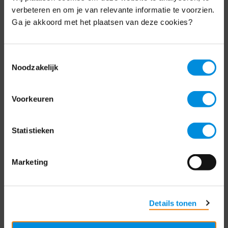
Schrijf je nu in voor de MKB-Nederland
verbeteren en om je van relevante informatie te voorzien.
nieuwsbrief.
Ga je akkoord met het plaatsen van deze cookies?
Schrijf je in
Toestemmingsselectie
Noodzakelijk
Direct naar
Voorkeuren
Over ons
Statistieken
Contact
Bezuidenhoutseweg 12
Marketing
2594 AV Den Haag
T
+31 70 349 03 49
Details tonen
Postbus 93002
2509 AA Den Haag