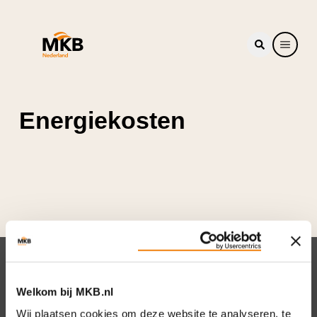
Energiekosten
Nieuwsbrief
Welkom bij MKB.nl
Elke week hét nieuws dat ondernemers raakt.
Wij plaatsen cookies om deze website te analyseren, te