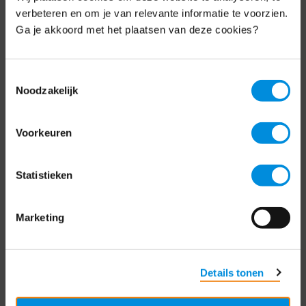
Schrijf je nu in voor de MKB-Nederland
verbeteren en om je van relevante informatie te voorzien.
nieuwsbrief.
Ga je akkoord met het plaatsen van deze cookies?
Schrijf je in
Toestemmingsselectie
Noodzakelijk
Direct naar
Voorkeuren
Over ons
Statistieken
Contact
Bezuidenhoutseweg 12
Marketing
2594 AV Den Haag
T
+31 70 349 03 49
Details tonen
Postbus 93002
2509 AA Den Haag