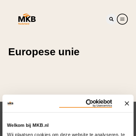
Europese unie
Nieuwsbrief
Welkom bij MKB.nl
Elke week hét nieuws dat ondernemers raakt.
Wij plaatsen cookies om deze website te analyseren, te