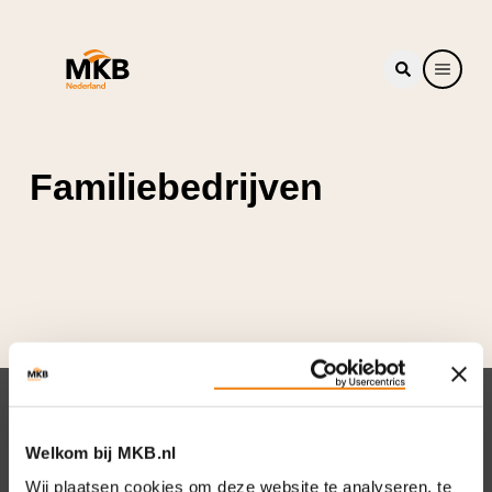
Familiebedrijven
Nieuwsbrief
Welkom bij MKB.nl
Elke week hét nieuws dat ondernemers raakt.
Wij plaatsen cookies om deze website te analyseren, te