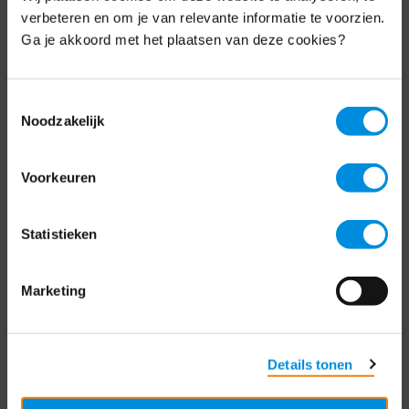
Schrijf je nu in voor de MKB-Nederland
verbeteren en om je van relevante informatie te voorzien.
nieuwsbrief.
Ga je akkoord met het plaatsen van deze cookies?
Schrijf je in
Toestemmingsselectie
Noodzakelijk
Direct naar
Voorkeuren
Over ons
Statistieken
Contact
Bezuidenhoutseweg 12
Marketing
2594 AV Den Haag
T
+31 70 349 03 49
Details tonen
Postbus 93002
2509 AA Den Haag