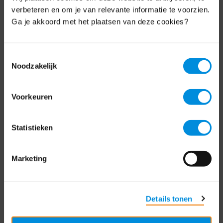
Schrijf je nu in voor de MKB-Nederland
verbeteren en om je van relevante informatie te voorzien.
nieuwsbrief.
Ga je akkoord met het plaatsen van deze cookies?
Schrijf je in
Toestemmingsselectie
Noodzakelijk
Direct naar
Voorkeuren
Over ons
Statistieken
Contact
Bezuidenhoutseweg 12
Marketing
2594 AV Den Haag
T
+31 70 349 03 49
Details tonen
Postbus 93002
2509 AA Den Haag