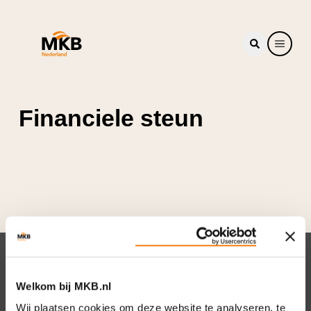
Financiele steun
Nieuwsbrief
Welkom bij MKB.nl
Elke week hét nieuws dat ondernemers raakt.
Wij plaatsen cookies om deze website te analyseren, te