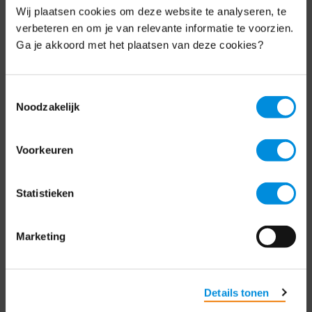
Wij plaatsen cookies om deze website te analyseren, te
Elke week hét nieuws dat ondernemers raakt.
verbeteren en om je van relevante informatie te voorzien.
Schrijf je nu in voor de MKB-Nederland
nieuwsbrief.
Ga je akkoord met het plaatsen van deze cookies?
Schrijf je in
Toestemmingsselectie
Noodzakelijk
Direct naar
Voorkeuren
Over ons
Statistieken
Contact
Marketing
Bezuidenhoutseweg 12
2594 AV Den Haag
T
+31 70 349 03 49
Details tonen