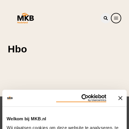
Hbo
Nieuwsbrief
Welkom bij MKB.nl
Elke week hét nieuws dat ondernemers raakt.
Wij plaatsen cookies om deze website te analyseren, te