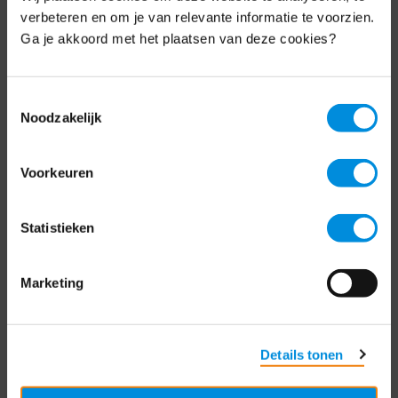
Schrijf je nu in voor de MKB-Nederland
verbeteren en om je van relevante informatie te voorzien.
nieuwsbrief.
Ga je akkoord met het plaatsen van deze cookies?
Schrijf je in
Toestemmingsselectie
Noodzakelijk
Direct naar
Voorkeuren
Over ons
Statistieken
Contact
Bezuidenhoutseweg 12
Marketing
2594 AV Den Haag
T
+31 70 349 03 49
Details tonen
Postbus 93002
2509 AA Den Haag