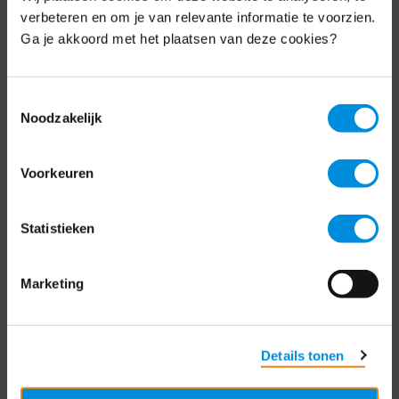
Schrijf je nu in voor de MKB-Nederland
verbeteren en om je van relevante informatie te voorzien.
nieuwsbrief.
Ga je akkoord met het plaatsen van deze cookies?
Schrijf je in
Toestemmingsselectie
Noodzakelijk
Direct naar
Voorkeuren
Over ons
Statistieken
Contact
Bezuidenhoutseweg 12
Marketing
2594 AV Den Haag
T
+31 70 349 03 49
Details tonen
Postbus 93002
2509 AA Den Haag