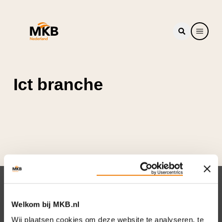
Ict branche
Nieuwsbrief
Welkom bij MKB.nl
Elke week hét nieuws dat ondernemers raakt.
Wij plaatsen cookies om deze website te analyseren, te