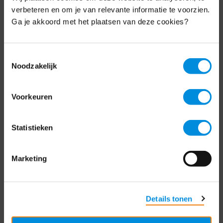
Schrijf je nu in voor de MKB-Nederland
verbeteren en om je van relevante informatie te voorzien.
nieuwsbrief.
Ga je akkoord met het plaatsen van deze cookies?
Schrijf je in
Toestemmingsselectie
Noodzakelijk
Direct naar
Voorkeuren
Over ons
Statistieken
Contact
Bezuidenhoutseweg 12
Marketing
2594 AV Den Haag
T
+31 70 349 03 49
Details tonen
Postbus 93002
2509 AA Den Haag