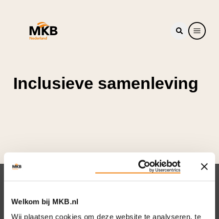
Inclusieve samenleving
Nieuwsbrief
Welkom bij MKB.nl
Elke week hét nieuws dat ondernemers raakt.
Wij plaatsen cookies om deze website te analyseren, te