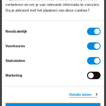
Schrijf je nu in voor de MKB-Nederland
verbeteren en om je van relevante informatie te voorzien.
nieuwsbrief.
Ga je akkoord met het plaatsen van deze cookies?
Schrijf je in
Toestemmingsselectie
Noodzakelijk
Direct naar
Voorkeuren
Over ons
Statistieken
Contact
Bezuidenhoutseweg 12
Marketing
2594 AV Den Haag
T
+31 70 349 03 49
Details tonen
Postbus 93002
2509 AA Den Haag