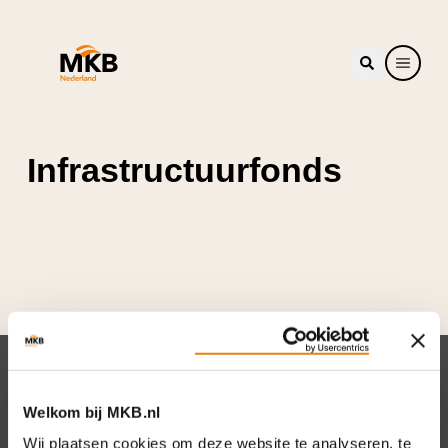
Infrastructuurfonds
Nieuwsbrief
Welkom bij MKB.nl
Elke week hét nieuws dat ondernemers raakt.
Wij plaatsen cookies om deze website te analyseren, te