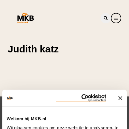
Judith katz
Nieuwsbrief
Welkom bij MKB.nl
Elke week hét nieuws dat ondernemers raakt.
Wij plaatsen cookies om deze website te analyseren, te