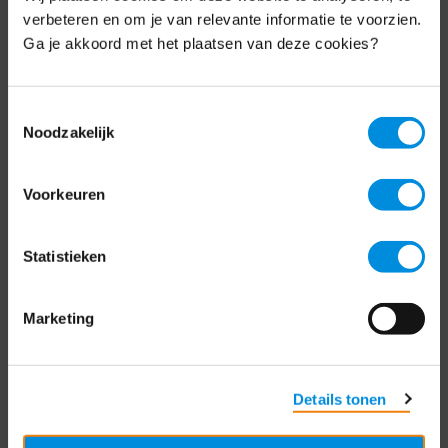
Schrijf je nu in voor de MKB-Nederland
verbeteren en om je van relevante informatie te voorzien.
nieuwsbrief.
Ga je akkoord met het plaatsen van deze cookies?
Schrijf je in
Toestemmingsselectie
Noodzakelijk
Direct naar
Voorkeuren
Over ons
Statistieken
Contact
Bezuidenhoutseweg 12
Marketing
2594 AV Den Haag
T
+31 70 349 03 49
Details tonen
Postbus 93002
2509 AA Den Haag