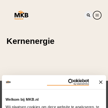
Kernenergie
Nieuwsbrief
Welkom bij MKB.nl
Elke week hét nieuws dat ondernemers raakt.
Wij plaatsen cookies om deze website te analyseren, te