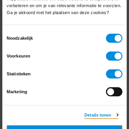
Schrijf je nu in voor de MKB-Nederland
verbeteren en om je van relevante informatie te voorzien.
nieuwsbrief.
Ga je akkoord met het plaatsen van deze cookies?
Schrijf je in
Toestemmingsselectie
Noodzakelijk
Direct naar
Voorkeuren
Over ons
Statistieken
Contact
Bezuidenhoutseweg 12
Marketing
2594 AV Den Haag
T
+31 70 349 03 49
Details tonen
Postbus 93002
2509 AA Den Haag