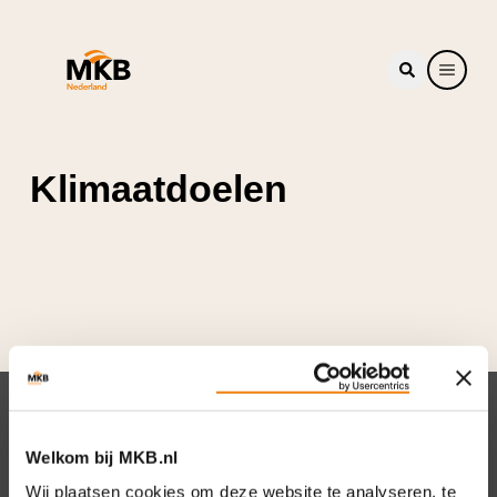
Klimaatdoelen
Nieuwsbrief
Welkom bij MKB.nl
Elke week hét nieuws dat ondernemers raakt.
Wij plaatsen cookies om deze website te analyseren, te