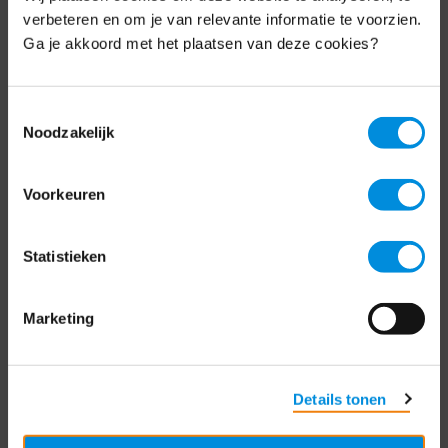
Schrijf je nu in voor de MKB-Nederland
verbeteren en om je van relevante informatie te voorzien.
nieuwsbrief.
Ga je akkoord met het plaatsen van deze cookies?
Schrijf je in
Toestemmingsselectie
Noodzakelijk
Direct naar
Voorkeuren
Over ons
Statistieken
Contact
Bezuidenhoutseweg 12
Marketing
2594 AV Den Haag
T
+31 70 349 03 49
Details tonen
Postbus 93002
2509 AA Den Haag