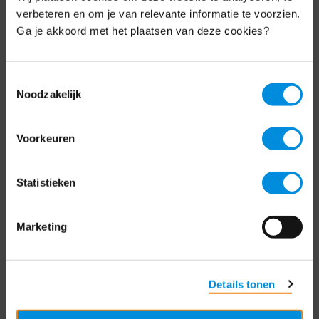
Schrijf je nu in voor de MKB-Nederland
verbeteren en om je van relevante informatie te voorzien.
nieuwsbrief.
Ga je akkoord met het plaatsen van deze cookies?
Schrijf je in
Toestemmingsselectie
Noodzakelijk
Direct naar
Voorkeuren
Over ons
Statistieken
Contact
Bezuidenhoutseweg 12
Marketing
2594 AV Den Haag
T
+31 70 349 03 49
Details tonen
Postbus 93002
2509 AA Den Haag