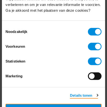
Schrijf je nu in voor de MKB-Nederland
verbeteren en om je van relevante informatie te voorzien.
nieuwsbrief.
Ga je akkoord met het plaatsen van deze cookies?
Schrijf je in
Toestemmingsselectie
Noodzakelijk
Direct naar
Voorkeuren
Over ons
Statistieken
Contact
Bezuidenhoutseweg 12
Marketing
2594 AV Den Haag
T
+31 70 349 03 49
Details tonen
Postbus 93002
2509 AA Den Haag