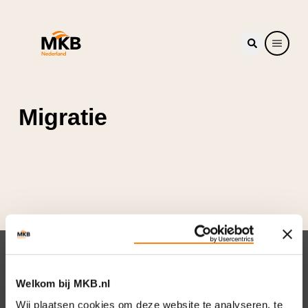
Migratie
Nieuwsbrief
Welkom bij MKB.nl
Elke week hét nieuws dat ondernemers raakt.
Wij plaatsen cookies om deze website te analyseren, te