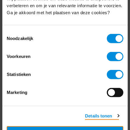
Schrijf je nu in voor de MKB-Nederland
verbeteren en om je van relevante informatie te voorzien.
nieuwsbrief.
Ga je akkoord met het plaatsen van deze cookies?
Schrijf je in
Toestemmingsselectie
Noodzakelijk
Direct naar
Voorkeuren
Over ons
Statistieken
Contact
Bezuidenhoutseweg 12
Marketing
2594 AV Den Haag
T
+31 70 349 03 49
Details tonen
Postbus 93002
2509 AA Den Haag