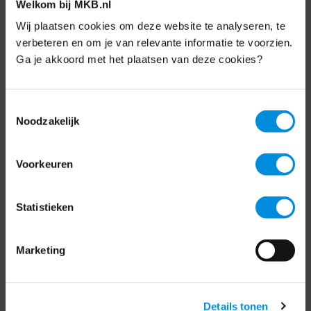
Welkom bij MKB.nl
Nieuwsbrief
Wij plaatsen cookies om deze website te analyseren, te
verbeteren en om je van relevante informatie te voorzien.
Elke week hét nieuws dat ondernemers raakt.
Schrijf je nu in voor de MKB-Nederland
Ga je akkoord met het plaatsen van deze cookies?
nieuwsbrief.
Toestemmingsselectie
Schrijf je in
Noodzakelijk
Voorkeuren
Direct naar
Over ons
Statistieken
Contact
Marketing
Bezuidenhoutseweg 12
2594 AV Den Haag
Details tonen