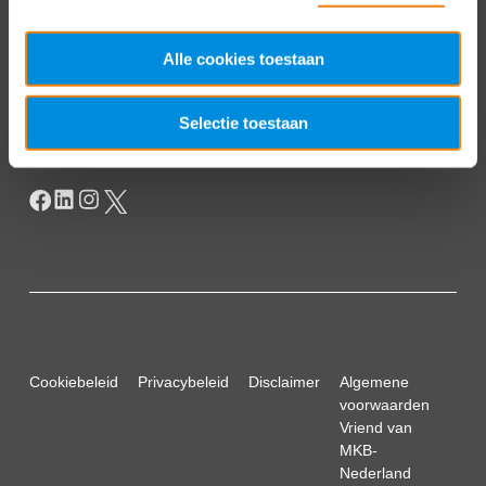
T
+31 70 349 03 49
Postbus 93002
Alle cookies toestaan
2509 AA Den Haag
Selectie toestaan
Cookiebeleid
Privacybeleid
Disclaimer
Algemene
voorwaarden
Vriend van
MKB-
Nederland